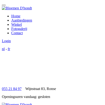
Home
Aanbiedingen
Winkel
Fotogalerij
Contact
Login
nl
-
fr
055 21 84 97
Wijnstraat 83, Ronse
Openingsuren vandaag:
gesloten