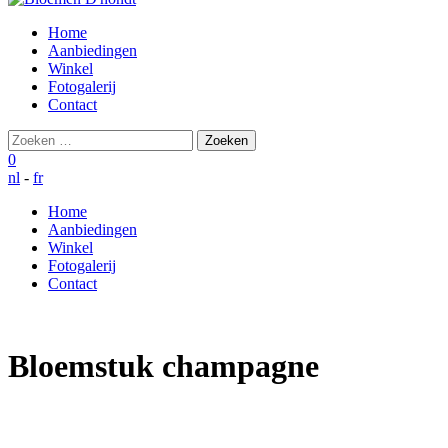
Home
Aanbiedingen
Winkel
Fotogalerij
Contact
Zoeken
naar:
0
nl
-
fr
Home
Aanbiedingen
Winkel
Fotogalerij
Contact
Bloemstuk champagne