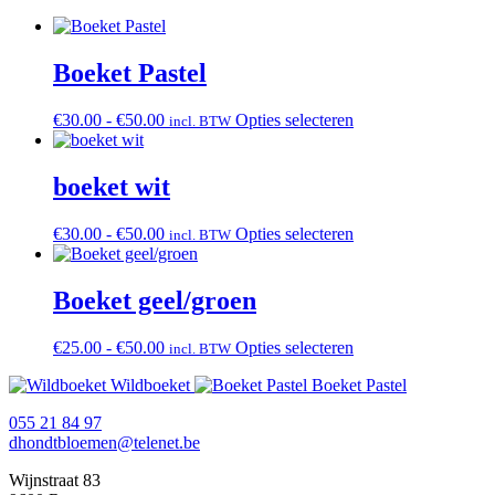
Boeket Pastel
Prijsklasse:
Dit
€
30.00
-
€
50.00
Opties selecteren
incl. BTW
€30.00
product
tot
heeft
€50.00
meerdere
boeket wit
variaties.
Deze
Prijsklasse:
Dit
€
30.00
-
€
50.00
Opties selecteren
incl. BTW
optie
€30.00
product
kan
tot
heeft
gekozen
€50.00
meerdere
Boeket geel/groen
worden
variaties.
op
Deze
de
Prijsklasse:
Dit
€
25.00
-
€
50.00
Opties selecteren
incl. BTW
optie
productpagina
€25.00
product
kan
Wildboeket
Boeket Pastel
tot
heeft
gekozen
€50.00
meerdere
worden
055 21 84 97
variaties.
op
dhondtbloemen@telenet.be
Deze
de
optie
productpagina
Wijnstraat 83
kan