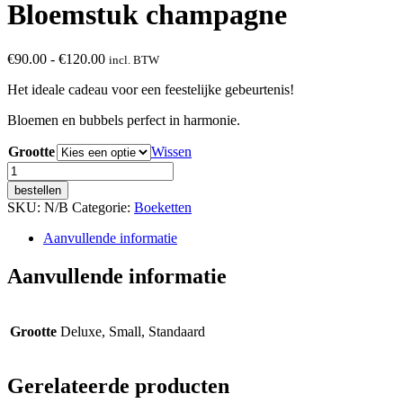
Bloemstuk champagne
Prijsklasse:
€
90.00
-
€
120.00
incl. BTW
€90.00
Het ideale cadeau voor een feestelijke gebeurtenis!
tot
€120.00
Bloemen en bubbels perfect in harmonie.
Grootte
Wissen
Bloemstuk
champagne
bestellen
aantal
SKU:
N/B
Categorie:
Boeketten
Aanvullende informatie
Aanvullende informatie
Grootte
Deluxe, Small, Standaard
Gerelateerde producten