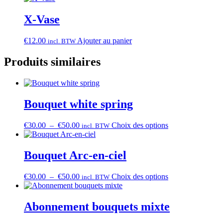
X-Vase
€
12.00
Ajouter au panier
incl. BTW
Produits similaires
Bouquet white spring
Plage
Ce
€
30.00
–
€
50.00
Choix des options
incl. BTW
de
produit
prix :
a
€30.00
plusieurs
Bouquet Arc-en-ciel
à
variations.
€50.00
Les
Plage
Ce
€
30.00
–
€
50.00
Choix des options
incl. BTW
options
de
produit
peuvent
prix :
a
être
€30.00
plusieurs
Abonnement bouquets mixte
choisies
à
variations.
sur
€50.00
Les