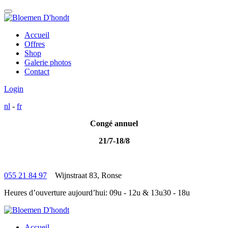
Accueil
Offres
Shop
Galerie photos
Contact
Login
nl
-
fr
Congé annuel
21/7-18/8
055 21 84 97
Wijnstraat 83, Ronse
Heures d’ouverture aujourd’hui:
09u - 12u
& 13u30 - 18u
Accueil