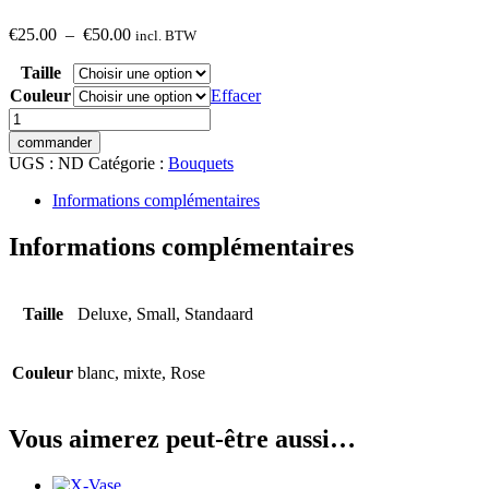
Plage
€
25.00
–
€
50.00
incl. BTW
de
Taille
prix :
€25.00
Couleur
Effacer
à
quantité
€50.00
de
commander
Bouquet
UGS :
ND
Catégorie :
Bouquets
Gerbera
Informations complémentaires
Informations complémentaires
Taille
Deluxe, Small, Standaard
Couleur
blanc, mixte, Rose
Vous aimerez peut-être aussi…